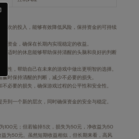
闭
制每次的投入，能够有效降低风险，保持资金的可持续
保护资金，确保在长期内实现稳定的收益。
误，适时的休息能够帮助保持清醒的头脑和良好的判断
准确性，帮助自己在未来的游戏中做出更明智的选择。
输赢时保持清醒的判断，减少不必要的损失。
和不必要的损失，确保游戏过程的公平性和安全性。
提升到一个新的层次，同时确保资金的安全与稳定。
100元；但若输掉5次，损失为50元，净收益为50
净收益为50元。虽然短期收益相似，但长期来看，高风