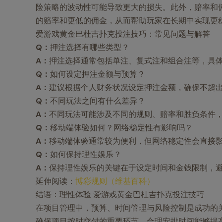
险策略的波动性可能导致更大的损失。此外，赔率和
的赔率和更低的佣金，从而帮助玩家在长期中实现更
爱游戏黄金巴杜吉扑克投注技巧：常见问题与解答
Q：
押注选择有哪些类型？
A：
押注选择通常包括单注、复式注和组合注等，具
Q：
如何设定押注金额与预算？
A：
建议根据个人财务状况设定押注金额，确保不超出
Q：
不同玩法之间有什么差异？
A：
不同玩法可能涉及不同的规则、赔率和胜负条件
Q：
移动端体验如何？网络稳定性有影响吗？
A：
移动端体验通常较为便利，但网络稳定性会直接
Q：
如何保持理性娱乐？
A：
保持理性娱乐的关键在于设定时间和金钱限制，
延伸阅读：
博彩规则（维基百科）
结语：理性体验 爱游戏黄金巴杜吉扑克投注技巧
在项目管理中，预算、时间管理与风险控制是成功的
确保项目按时交付的重要环节，合理安排时间能够提