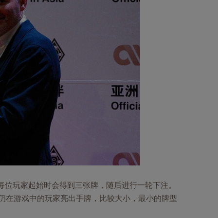
每位玩家起始时会得到三张牌，随后进行一轮下注。
有仍在游戏中的玩家亮出手牌，比较大小，最小的牌型