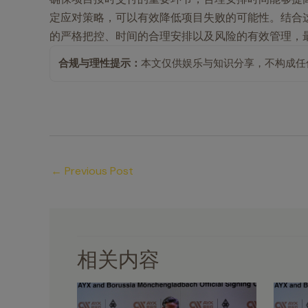
定应对策略，可以有效降低项目失败的可能性。结合
的严格把控、时间的合理安排以及风险的有效管理，
合规与理性提示：
本文仅供娱乐与知识分享，不构成任
←
Previous Post
相关内容