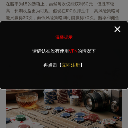
在赔率为1.5的选项上，虽然每次仅能获利50元，但胜率较
高，长期收益更为可观。假设在100次押注中，高风险策略可
能只赢得30次，而低风险策略则可能赢得70次。赔率和佣金
的设置也会影响最终收益，较高的佣金会侵蚀利润。爱游戏体
育作为一个合规且注重风控的平台，提供透明的赔率和合理的
温馨提示
佣金设置，有助于玩家在长期内实现更稳定的回报。
请确认在没有使用
VPN
的情况下
再点击【
立即注册
】