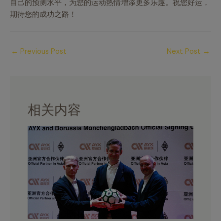
自己的预测水平，为您的运动热情增添更多乐趣。祝您好运，
期待您的成功之路！
←
Previous Post
Next Post
→
相关内容